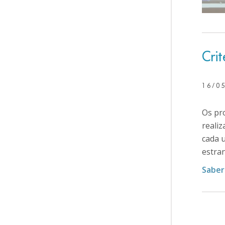
Crit
16/0
Os pr
realiz
cada u
estran
Saber