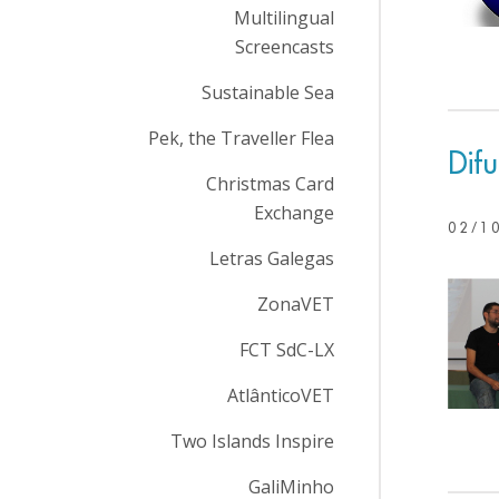
Multilingual
Screencasts
Sustainable Sea
Pek, the Traveller Flea
Dif
Christmas Card
Exchange
02/1
Letras Galegas
ZonaVET
FCT SdC-LX
AtlânticoVET
Two Islands Inspire
GaliMinho