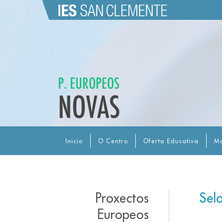
P. EUROPEOS
NOVAS
Inicio
O Centro
Oferta Educativa
Ma
Proxectos
Sel
Europeos