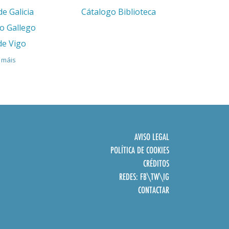
de Galicia
Cátalogo Biblioteca
eo Gallego
de Vigo
 máis
AVISO LEGAL
POLÍTICA DE COOKIES
CRÉDITOS
REDES:
FB
\
TW
\
IG
CONTACTAR