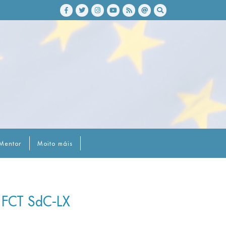
Mentor
Moito máis
o FCT SdC-LX