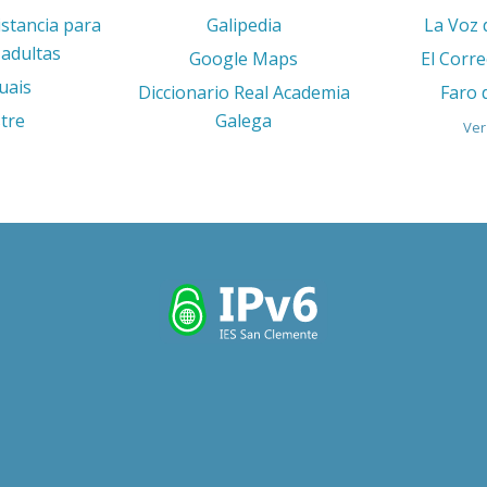
istancia para
Galipedia
La Voz 
adultas
Google Maps
El Corr
uais
Diccionario Real Academia
Faro 
tre
Galega
Ver