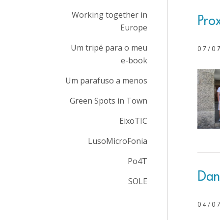
Working together in
Prox
Europe
Um tripé para o meu
07/0
e-book
Um parafuso a menos
Green Spots in Town
EixoTIC
LusoMicroFonia
Po4T
Dani
SOLE
04/0