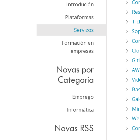
Con
Introdución
Res
Plataformas
Tic
Servizos
Sop
Co
Formación en
Clo
empresas
Git
Novas por
AW
Categoría
Vid
Bas
Emprego
Gal
Mir
Informática
Web
Novas RSS
Con