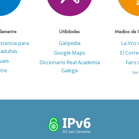
Clemente
Utilidades
Medios de 
istancia para
Galipedia
La Voz 
adultas
Google Maps
El Corr
uais
Diccionario Real Academia
Faro 
tre
Galega
Ver