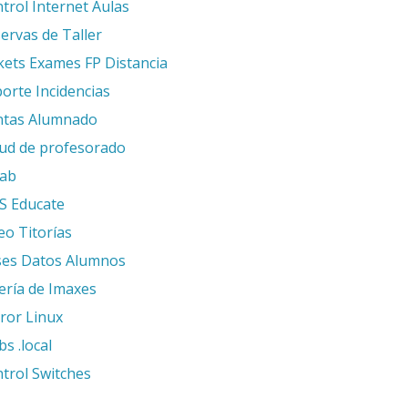
trol Internet Aulas
ervas de Taller
kets Exames FP Distancia
orte Incidencias
ntas Alumnado
ud de profesorado
lab
S Educate
eo Titorías
es Datos Alumnos
ería de Imaxes
ror Linux
s .local
trol Switches