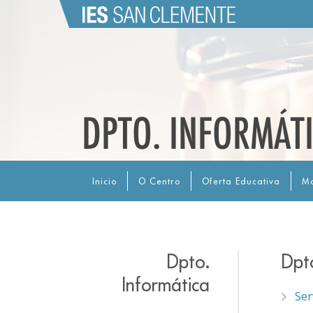
DPTO. INFORMÁTI
Inicio
O Centro
Oferta Educativa
Ma
Dpto.
Dpto
Informática
Ser