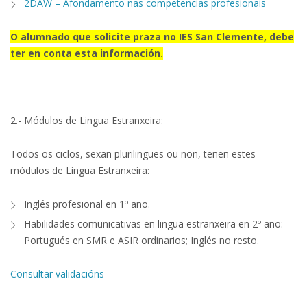
2DAW – Afondamento nas competencias profesionais
O alumnado que solicite praza no IES San Clemente, debe
ter en conta esta información.
.
2.- Módulos
de
Lingua Estranxeira:
Todos os ciclos, sexan plurilingües ou non, teñen estes
módulos de Lingua Estranxeira:
Inglés profesional en 1º ano.
Habilidades comunicativas en lingua estranxeira en 2º ano:
Portugués en SMR e ASIR ordinarios; Inglés no resto.
Consultar validacións