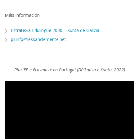
Máis información:
Estratexia Edulingüe 2030 – Xunta de Galicia
plurifp@iessanclemente.net
PluriFP e Erasmus+ en Portugal (DPGaliza e Xunta, 2022)