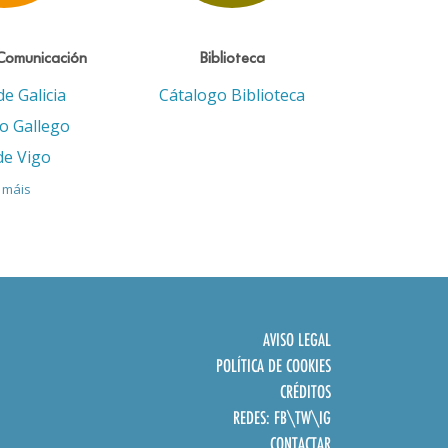
Comunicación
Biblioteca
de Galicia
Cátalogo Biblioteca
eo Gallego
de Vigo
 máis
AVISO LEGAL
POLÍTICA DE COOKIES
CRÉDITOS
REDES:
FB
\
TW
\
IG
CONTACTAR