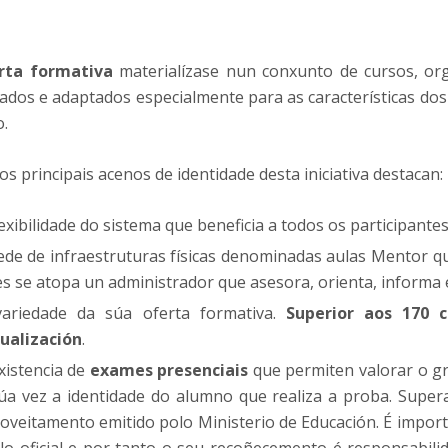
rta formativa
materialízase nun conxunto de cursos, or
ados e adaptados especialmente para as características dos 
o.
os principais acenos de identidade desta iniciativa destacan:
lexibilidade do sistema que beneficia a todos os participantes
ede de infraestruturas físicas denominadas aulas Mentor q
es se atopa un administrador que asesora, orienta, informa 
ariedade da súa oferta formativa.
Superior aos 170 
ualización
.
xistencia de
exames presenciais
que permiten valorar o g
úa vez a identidade do alumno que realiza a proba. Supera
oveitamento emitido polo Ministerio de Educación. É import