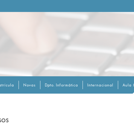
trícula
Novas
Dpto. Informática
Internacional
Aula 
sos