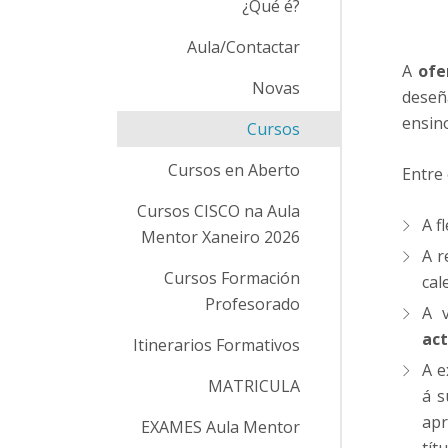
¿Qué é?
Aula/Contactar
A
ofe
Novas
deseñ
ensin
Cursos
Cursos en Aberto
Entre 
Cursos CISCO na Aula
A f
Mentor Xaneiro 2026
A r
Cursos Formación
cal
Profesorado
A v
act
Itinerarios Formativos
A e
MATRICULA
á s
apr
EXAMES Aula Mentor