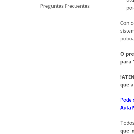
tít
Preguntas Frecuentes
poi
Con o
siste
poboa
O pre
para 
!ATEN
que a
Pode 
Aula 
Todos
que 