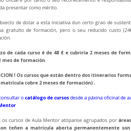
ulo oficial e por tanto o seu recoñecemento é responsabil
da presentar como mérito.
bxecto de dotar a esta iniciativa dun certo grao de suste
ma gratuíto de formación, pero o seu reducido custo (24
ción.
zo de cada curso é de 48 € e cubriría 2 meses de form
1 mes de formación
.
CION ! Os cursos que están dentro dos itinerarios forma
 matrícula cobre 2 meses de formación) .
consultar o
catálogo de cursos
desde a páxina oficinal de a
Mentor
 os cursos de Aula Mentor atópanse agrupados por
áreas
non teñen a matrícula aberta permanentemente son 