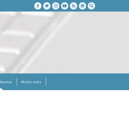
Mentor
Moito máis