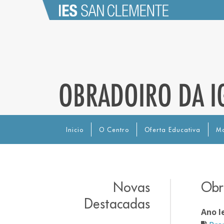
OBRADOIRO DA I
Inicio
O Centro
Oferta Educativa
Ma
Novas
Obr
Destacadas
Ano l