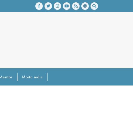
Mentor
Moito máis