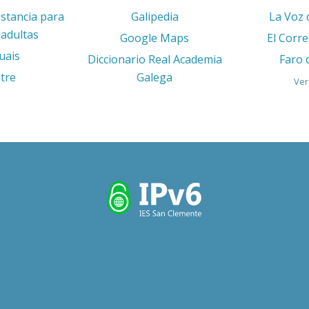
istancia para
Galipedia
La Voz 
adultas
Google Maps
El Corr
uais
Diccionario Real Academia
Faro 
tre
Galega
Ver