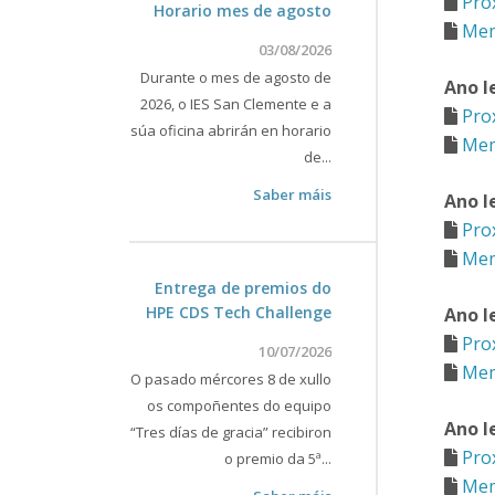
Pro
Horario mes de agosto
Me
03/08/2026
Durante o mes de agosto de
Ano l
2026, o IES San Clemente e a
Pro
súa oficina abrirán en horario
Mem
de...
Saber máis
Ano l
Pro
Me
Entrega de premios do
HPE CDS Tech Challenge
Ano l
Pro
10/07/2026
Mem
O pasado mércores 8 de xullo
os compoñentes do equipo
Ano l
“Tres días de gracia” recibiron
Pro
o premio da 5ª...
Mem