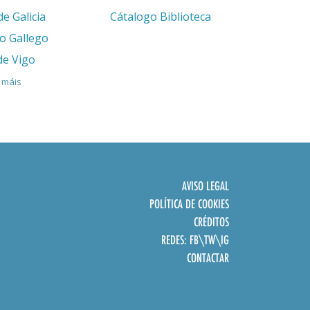
de Galicia
Cátalogo Biblioteca
eo Gallego
de Vigo
 máis
AVISO LEGAL
POLÍTICA DE COOKIES
CRÉDITOS
REDES:
FB
\
TW
\
IG
CONTACTAR