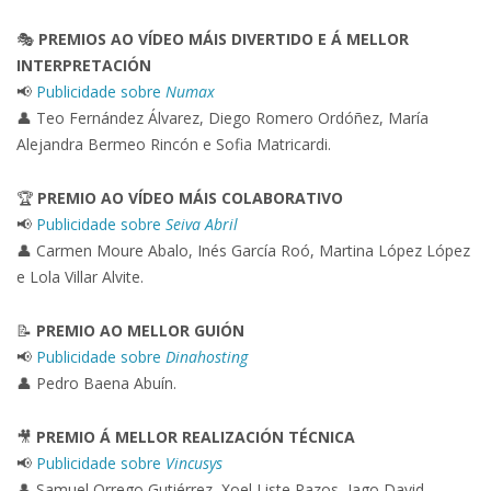
🎭
PREMIOS AO VÍDEO MÁIS DIVERTIDO E Á MELLOR
INTERPRETACIÓN
📢
Publicidade sobre
Numax
👤 Teo Fernández Álvarez, Diego Romero Ordóñez, María
Alejandra Bermeo Rincón e Sofia Matricardi.
🏆
PREMIO AO VÍDEO MÁIS COLABORATIVO
📢
Publicidade sobre
Seiva Abril
👤 Carmen Moure Abalo, Inés García Roó, Martina López López
e Lola Villar Alvite.
📝
PREMIO AO MELLOR GUIÓN
📢
Publicidade sobre
Dinahosting
👤 Pedro Baena Abuín.
🎥
PREMIO Á MELLOR REALIZACIÓN TÉCNICA
📢
Publicidade sobre
Vincusys
👤 Samuel Orrego Gutiérrez, Xoel Liste Pazos, Iago David