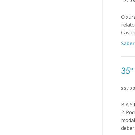
12/0
O xur
relato
Castiñ
Saber
35º 
22/0
B A S 
2. Pod
modali
deberá