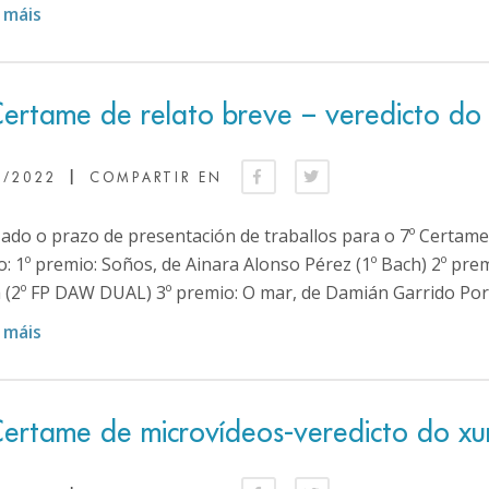
 máis
Certame de relato breve – veredicto do
|
3/2022
COMPARTIR EN
zado o prazo de presentación de traballos para o 7º Certame 
: 1º premio: Soños, de Ainara Alonso Pérez (1º Bach) 2º prem
 (2º FP DAW DUAL) 3º premio: O mar, de Damián Garrido Porte
 máis
Certame de microvídeos-veredicto do x