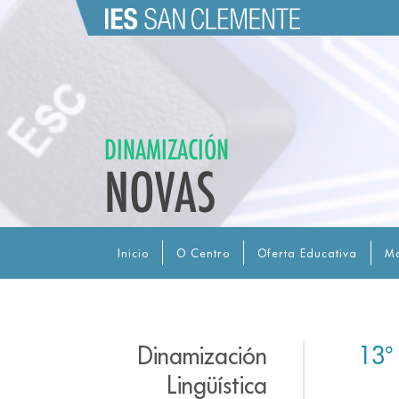
DINAMIZACIÓN
NOVAS
Inicio
O Centro
Oferta Educativa
Ma
Dinamización
13º
Lingüística