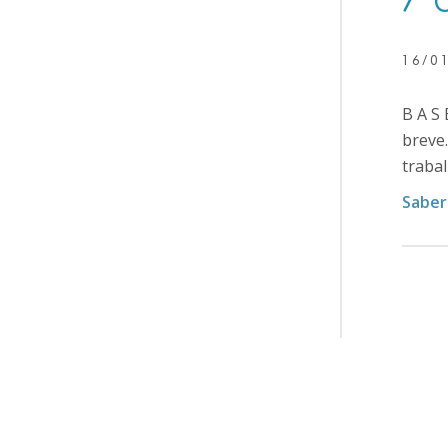
7º 
16/0
B A S
breve
trabal
Saber