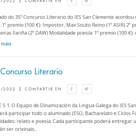
|
5/2022
COMPARTIR EN
ado do 35º Concurso Literario do IES San Clemente acordou
: 1º premio (100 €): Impostor, Max Souto Reino (1º ASIR) 2º 
eiras Fariña (2º DAW) Modalidade poesía: 1º premio (100 €): A
 máis
Concurso Literario
|
3/2022
COMPARTIR EN
E S 1. O Equipo de Dinamización da Lingua Galega do IES Sa
erá participar todo o alumnado (ESO, Bacharelato e Ciclos F
dades: relato e poesía. Cada participante poderá entregar u
n ser orixinais...