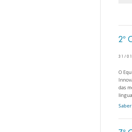
2º 
31/0
O Equ
Innova
das m
lingua
Saber