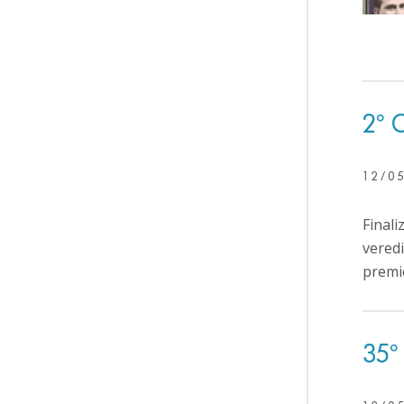
2º 
12/0
Finali
veredi
premio
35º