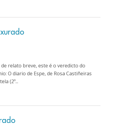
 xurado
de relato breve, este é o veredicto do
io: O diario de Espe, de Rosa Castiñeiras
la (2º...
urado