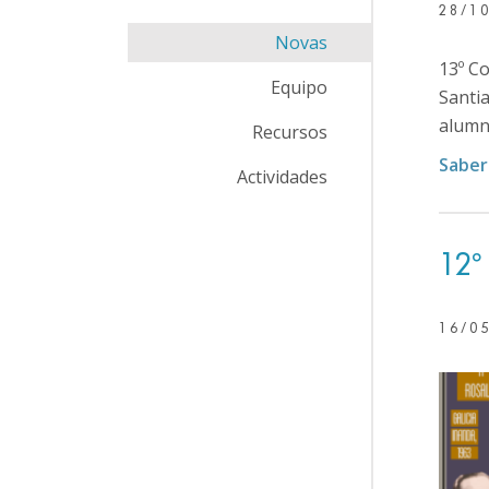
28/1
Novas
13º C
Equipo
Santia
alumn
Recursos
Saber
Actividades
12º
16/0