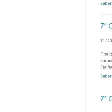
Saber
7º 
21/0
Finali
xurado
Fariña
Saber
7º 