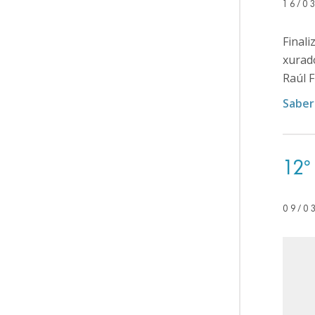
16/0
Finali
xurad
Raúl F
Saber
12º
09/0