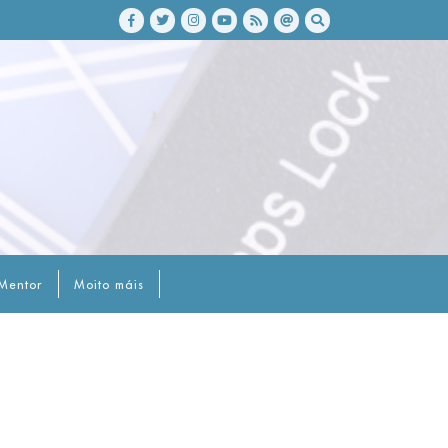
Mentor
Moito máis