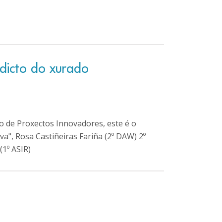
dicto do xurado
so de Proxectos Innovadores, este é o
va", Rosa Castiñeiras Fariña (2º DAW) 2º
(1º ASIR)