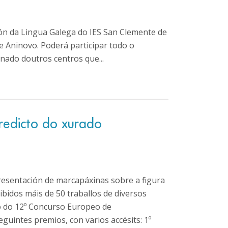
ión da Lingua Galega do IES San Clemente de
e Aninovo. Poderá participar todo o
nado doutros centros que...
redicto do xurado
esentación de marcapáxinas sobre a figura
ibidos máis de 50 traballos de diversos
do do 12º Concurso Europeo de
uintes premios, con varios accésits: 1º