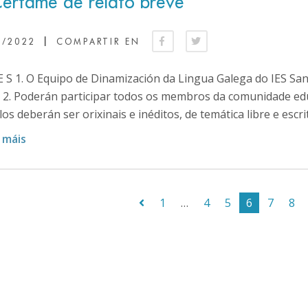
Certame de relato breve
|
1/2022
COMPARTIR EN
 E S 1. O Equipo de Dinamización da Lingua Galega do IES Sa
. 2. Poderán participar todos os membros da comunidade edu
los deberán ser orixinais e inéditos, de temática libre e escrit
 máis
1
…
4
5
6
7
8