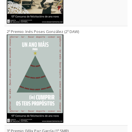
2º Premio: Inés Poses González (2º DAW)
3º Premio: Félix Paz García (1º SMR)