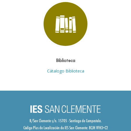
Biblioteca
Cátalogo Biblioteca
R/San Clemente s/n. 15705 - Santiago de Compostela.
Código Plus de Localización do IES San Clemente:
8CJH VFH3+C2