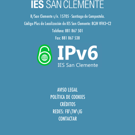
R/San Clemente s/n. 15705 - Santiago de Compostela.
Código Plus de Localización do IES San Clemente:
8CJH VFH3+C2
Teléfono: 881 867 501
Fax: 881 867 538
AVISO LEGAL
POLÍTICA DE COOKIES
CRÉDITOS
REDES:
FB
\
TW
\
IG
CONTACTAR