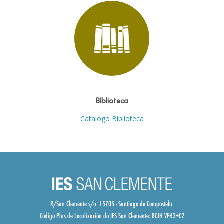
Biblioteca
Cátalogo Biblioteca
R/San Clemente s/n. 15705 - Santiago de Compostela.
Código Plus de Localización do IES San Clemente:
8CJH VFH3+C2