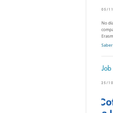
05/1
No dí
compa
Erasmu
Saber
Job
25/1