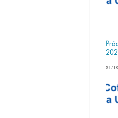
Prá
202
01/1