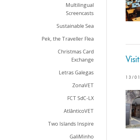
Multilingual
Screencasts
Sustainable Sea
Pek, the Traveller Flea
Christmas Card
Vis
Exchange
Letras Galegas
13/0
ZonaVET
FCT SdC-LX
AtlânticoVET
Two Islands Inspire
GaliMinho