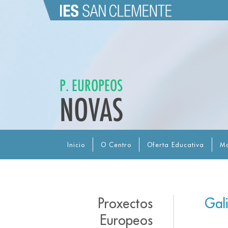
P. EUROPEOS
NOVAS
Inicio
O Centro
Oferta Educativa
Ma
Proxectos
Gal
Europeos