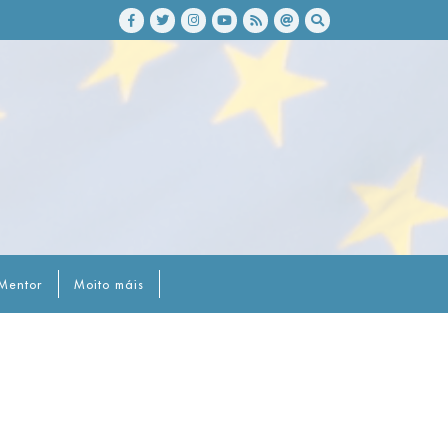
Mentor
Moito máis