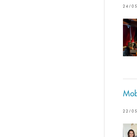
24/0
Mob
22/0