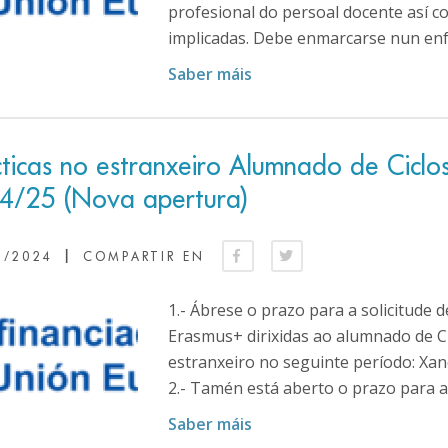
profesional do persoal docente así 
implicadas. Debe enmarcarse nun enfo
Saber máis
cticas no estranxeiro Alumnado de Ciclo
4/25 (Nova apertura)
|
0/2024
COMPARTIR EN
1.- Ábrese o prazo para a solicitud
Erasmus+ dirixidas ao alumnado de Ci
estranxeiro no seguinte período: Xan
2.- Tamén está aberto o prazo para a r
Saber máis