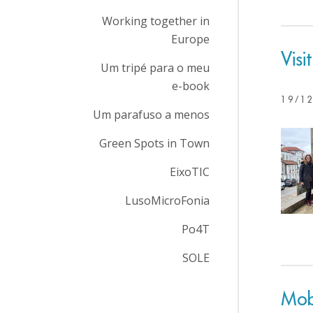
Working together in
Europe
Vis
Um tripé para o meu
e-book
19/1
Um parafuso a menos
Green Spots in Town
EixoTIC
LusoMicroFonia
Po4T
SOLE
Mob