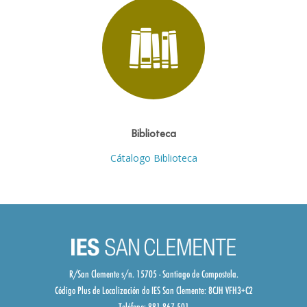
Biblioteca
Cátalogo Biblioteca
R/San Clemente s/n. 15705 - Santiago de Compostela.
Código Plus de Localización do IES San Clemente:
8CJH VFH3+C2
Teléfono: 881 867 501