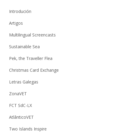
Introdución
Artigos
Multilingual Screencasts
Sustainable Sea
Pek, the Traveller Flea
Christmas Card Exchange
Letras Galegas
ZonaVET
FCT SdC-LX
AtlânticoVET
Two Islands Inspire