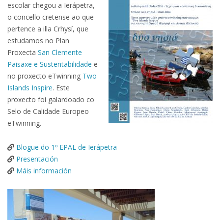
escolar chegou a Ierápetra,
o concello cretense ao que
pertence a illa Crhysí, que
estudamos no Plan
Proxecta
San Clemente
Paisaxe e Sustentabilidade
e
no proxecto eTwinning
Two
Islands Inspire
. Este
proxecto foi galardoado co
Selo de Calidade Europeo
eTwinning.
Blogue do 1º EPAL de Ierápetra
Presentación
Máis información