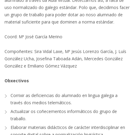
alumnado a través da Aula Virtual. Detectamos así, a falta de
uso normalizado do galego estándar. Polo que, decidimos facer
un grupo de traballo para poder dotar ao noso alumnado de
material suficiente para que dominen a norma estándar.
Coord: Mª José García Merino
Compoñentes: Sira Vidal Laxe, Mª Jesús Lorenzo García, J. Luís
González Ucha, Josefina Taboada Adán, Mercedes González
González e Emiliano Gómez Vázquez
Obxectivos
Corrixir as deficiencias do alumnado en lingua galega a
través dos medios telemáticos.
Actualizar os coñecementos informáticos do grupo de
traballo.
Elaborar materiais didácticos de carácter interdisciplinar en
soporte dixital sobre a normalización lingüística.