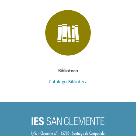
Biblioteca
Cátalogo Biblioteca
R/San Clemente s/n. 15705 - Santiago de Compostela.