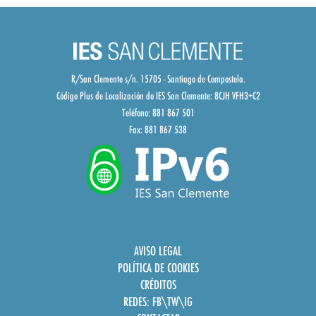
R/San Clemente s/n. 15705 - Santiago de Compostela.
Código Plus de Localización do IES San Clemente:
8CJH VFH3+C2
Teléfono: 881 867 501
Fax: 881 867 538
AVISO LEGAL
POLÍTICA DE COOKIES
CRÉDITOS
REDES:
FB
\
TW
\
IG