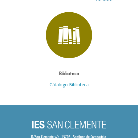
Biblioteca
Cátalogo Biblioteca
R/San Clemente s/n. 15705 - Santiago de Compostela.