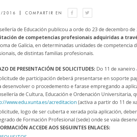
|
1/2016
COMPARTIR EN
sellería de Educación publicou a orde do 23 de decembro de
ita­ción de competencias profesionais adquiridas a travé
oma de Galicia, en determinadas unidades de competencia do
ionais, de distintas familias profe­sionais.
AZO DE PRESENTACIÓN DE SOLICITUDES:
Do 11 de xaneiro 
olicitude de participación deberá presentarse en soporte pa
a desenvolver o procedemento e farase empregando a aplica
sellería de Cultura, Educación e Ordenación Universitaria,
p://www.edu.xunta.es/acreditacion
(activa a partir do 11 de x
olicitude, logo de ser cuberta e xerada pola aplicación, deb
egrado de Formación Profesional (sede) onde se vaia desen
FORMACIÓN ACCEDE AOS SEGUINTES ENLACES: