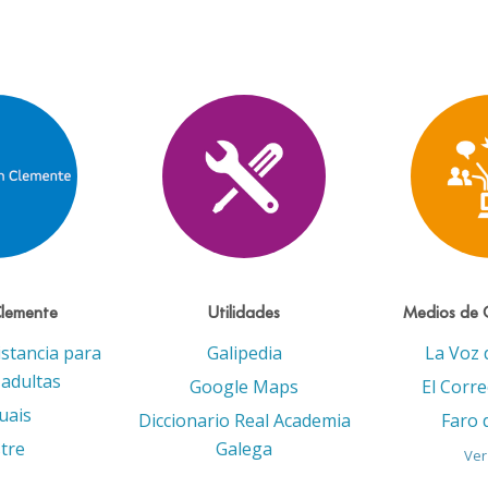
Clemente
Utilidades
Medios de 
istancia para
Galipedia
La Voz 
adultas
Google Maps
El Corr
uais
Diccionario Real Academia
Faro 
tre
Galega
Ver