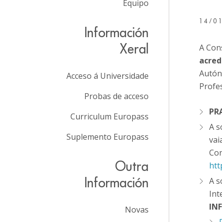
Equipo
14/0
Información
Xeral
A Con
acred
Autón
Acceso á Universidade
Profes
Probas de acceso
PR
Curriculum Europass
A s
Suplemento Europass
vai
Con
Outra
htt
Información
A s
Int
IN
Novas