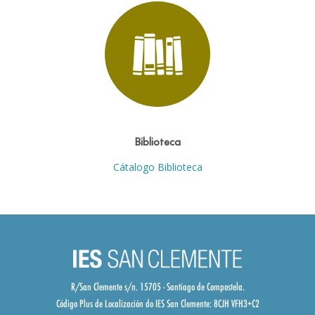
Biblioteca
Cátalogo Biblioteca
R/San Clemente s/n. 15705 - Santiago de Compostela.
Código Plus de Localización do IES San Clemente:
8CJH VFH3+C2