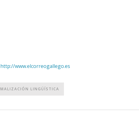
e
http://www.elcorreogallego.es
MALIZACIÓN LINGÜÍSTICA