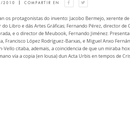
|
5/2010
COMPARTIR EN
an os protagonistas do invento: Jacobo Bermejo, xerente de 
 do Libro e dás Artes Gráficas; Fernando Pérez, director d
irada, e o director de Meubook, Fernando Jiménez. Presenta
ra, Francisco López Rodríguez-Barxas, e Miguel Anxo Fernán
n-Vello citaba, ademais, a coincidencia de que un miraba h
ano vía a copia (en lousa) dun Acta Urbis en tempos de Cris