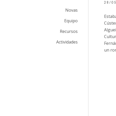
28/0
Novas
Estab
Equipo
Cúster
Algue
Recursos
Cultu
Actividades
Ferná
un rom