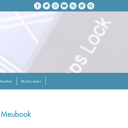
Mentor
Moito máis
: Meubook