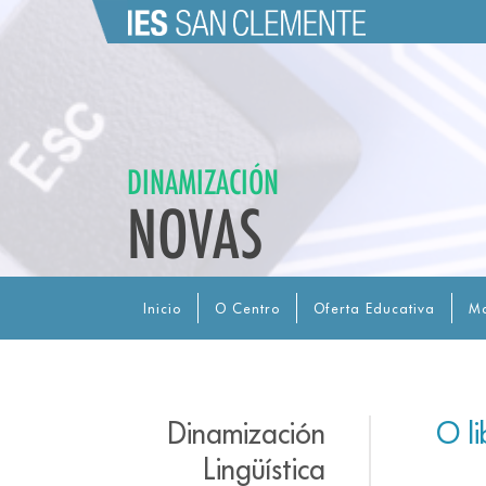
DINAMIZACIÓN
NOVAS
Inicio
O Centro
Oferta Educativa
Ma
Dinamización
O l
Lingüística