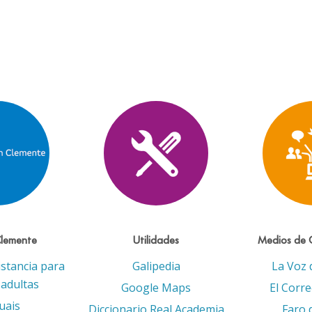
Clemente
Utilidades
Medios de 
istancia para
Galipedia
La Voz 
adultas
Google Maps
El Corr
uais
Diccionario Real Academia
Faro 