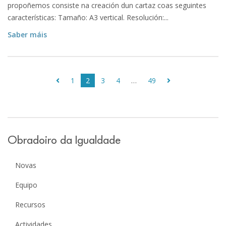
propoñemos consiste na creación dun cartaz coas seguintes
características: Tamaño: A3 vertical. Resolución:...
Saber máis
1
2
3
4
…
49
Obradoiro da Igualdade
Novas
Equipo
Recursos
Actividades