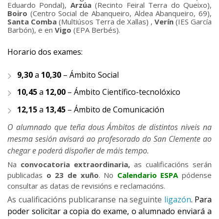
Eduardo Pondal),
Arzúa
(Recinto Feiral Terra do Queixo),
Boiro
(Centro Social de Abanqueiro, Aldea Abanqueiro, 69),
Santa Comba
(Multiúsos Terra de Xallas) ,
Verín
(IES García
Barbón), e en
Vigo
(EPA Berbés).
Horario dos exames:
9,30
a
10,30
– Ámbito Social
10,45
a
12,00
– Ámbito Científico-tecnolóxico
12,15
a
13,45
– Ámbito de Comunicación
O alumnado que teña dous Ámbitos de distintos niveis na
mesma sesión avisará ao profesorado do San Clemente ao
chegar e poderá dispoñer de máis tempo.
Na
convocatoria extraordinaria,
as cualificacións serán
publicadas
o 23 de xuño
.
No
Calendario ESPA
pódense
consultar as datas de revisións e reclamacións.
As cualificacións publicaranse na seguinte
ligazón
. Para
poder solicitar a copia do exame, o alumnado enviará a