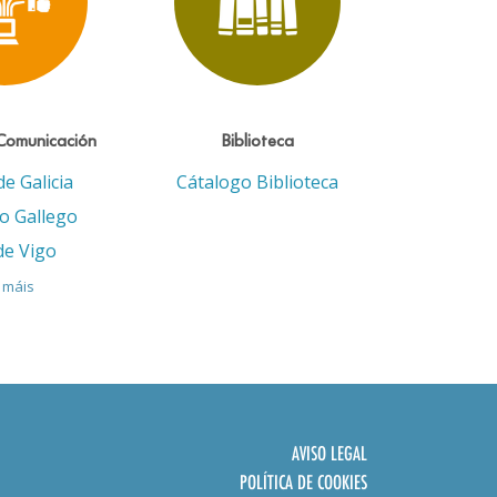
Comunicación
Biblioteca
de Galicia
Cátalogo Biblioteca
eo Gallego
de Vigo
 máis
AVISO LEGAL
POLÍTICA DE COOKIES