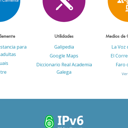
Clemente
Utilidades
Medios de 
istancia para
Galipedia
La Voz 
adultas
Google Maps
El Corr
uais
Diccionario Real Academia
Faro 
tre
Galega
Ver