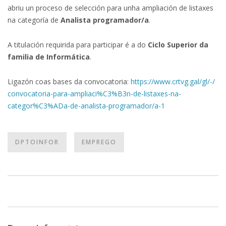
abriu un proceso de selección para unha ampliación de listaxes
na categoría de
Analista programador/a
.
A titulación requirida para participar é a do
Ciclo Superior da
familia de Informática
.
Ligazón coas bases da convocatoria:
https://www.crtvg.gal/gl/-/
convocatoria-para-ampliaci%C3%
B3n-de-listaxes-na-
categor%C3%
ADa-de-analista-programador/a-
1
DPTOINFOR
EMPREGO