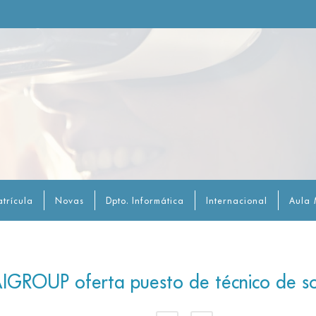
trícula
Novas
Dpto. Informática
Internacional
Aula 
IGROUP oferta puesto de técnico de so