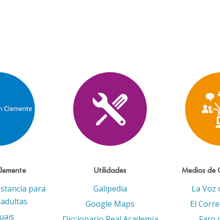
Clemente
Utilidades
Medios de 
istancia para
Galipedia
La Voz 
adultas
Google Maps
El Corr
uais
Diccionario Real Academia
Faro 