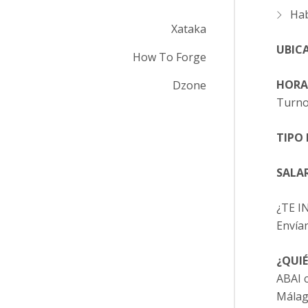
Hab
Xataka
UBIC
How To Forge
HORA
Dzone
Turnos
TIPO
SALAR
¿TE I
Envía
¿QUI
ABAI c
Málaga