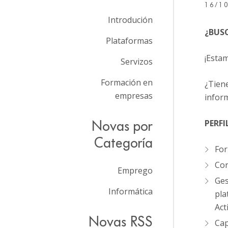
16/1
Introdución
¿BUS
Plataformas
¡Esta
Servizos
Formación en
¿Tiene
empresas
infor
Novas por
PERF
Categoría
For
Con
Emprego
Ges
Informática
pla
Act
Novas RSS
Cap