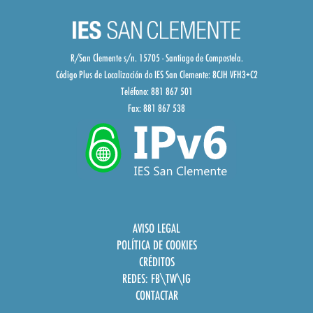
R/San Clemente s/n. 15705 - Santiago de Compostela.
Código Plus de Localización do IES San Clemente:
8CJH VFH3+C2
Teléfono: 881 867 501
Fax: 881 867 538
AVISO LEGAL
POLÍTICA DE COOKIES
CRÉDITOS
REDES:
FB
\
TW
\
IG
CONTACTAR