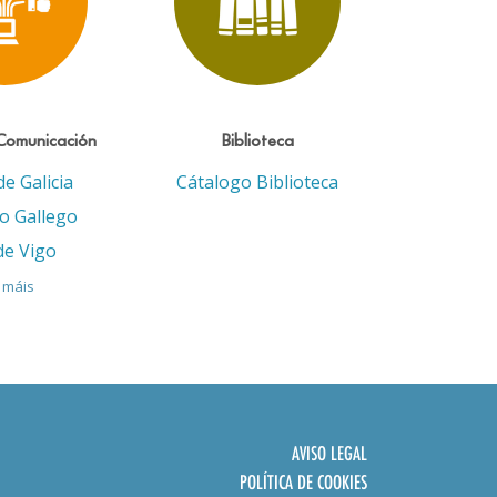
Comunicación
Biblioteca
de Galicia
Cátalogo Biblioteca
eo Gallego
de Vigo
 máis
AVISO LEGAL
POLÍTICA DE COOKIES