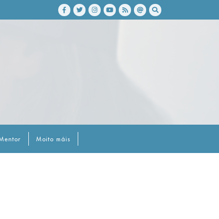
Mentor
Moito máis