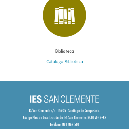
Biblioteca
Cátalogo Biblioteca
R/San Clemente s/n. 15705 - Santiago de Compostela.
Código Plus de Localización do IES San Clemente:
8CJH VFH3+C2
Teléfono: 881 867 501