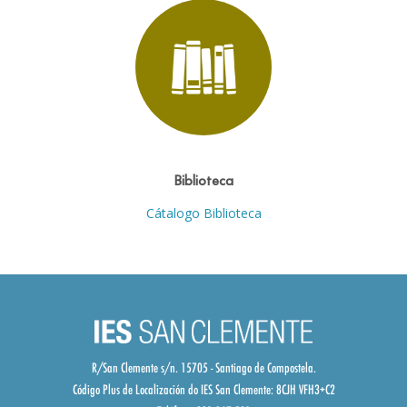
Biblioteca
Cátalogo Biblioteca
R/San Clemente s/n. 15705 - Santiago de Compostela.
Código Plus de Localización do IES San Clemente:
8CJH VFH3+C2