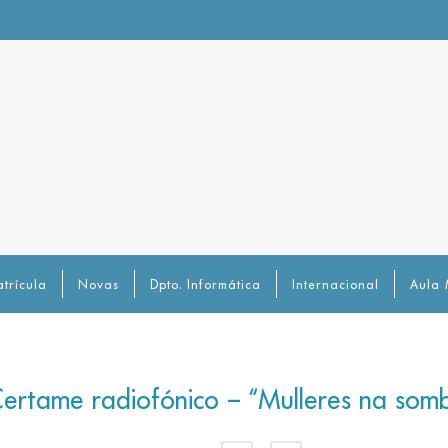
trícula
Novas
Dpto. Informática
Internacional
Aula 
Certame radiofónico – “Mulleres na som