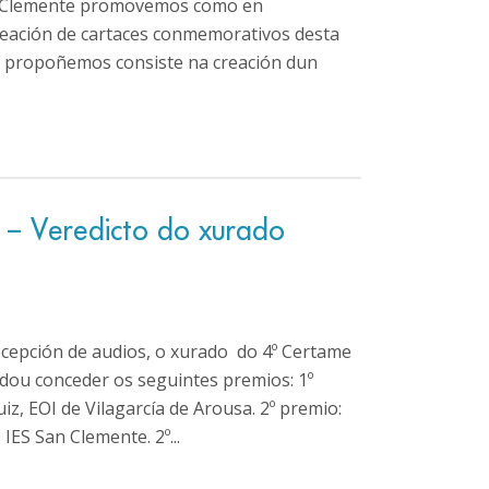
an Clemente promovemos como en
reación de cartaces conmemorativos desta
os propoñemos consiste na creación dun
 – Veredicto do xurado
cepción de audios, o xurado do 4º Certame
dou conceder os seguintes premios: 1º
Ruiz, EOI de Vilagarcía de Arousa. 2º premio:
IES San Clemente. 2º...