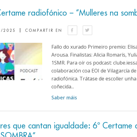
Certame radiofónico – “Mulleres na som
|
3/2025
COMPARTIR EN
Fallo do xurado Primeiro premio: Elis
Arousa. Finalistas: Alicia Romarís, Y
1SMR. Para oír os podcast: clube.ie
colaboración coa EOI de Vilagarcía d
radiofónica. Trátase de escoller unha c
coñecida...
Saber máis
ares que cantan igualdade: 6º Certame
 SOMBRA”