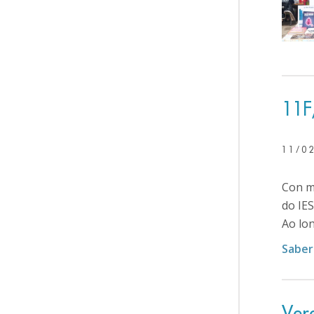
11F
11/0
Con mo
do IES
Ao lon
Saber
Ver