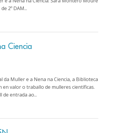
ler e a Nena na Ciencia: Sara Montero Moure
 de 2º DAM...
na Ciencia
 da Muller e a Nena na Ciencia, a Biblioteca
n valor o traballo de mulleres científicas.
 de entrada ao...
25N