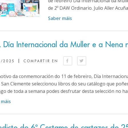
de febreiro Día Internacional da Mul
de 2º DAW Ordinario. Julio Aller Acuña
Saber máis
, Día Internacional da Muller e a Nena 
|
2/2025
COMPARTIR EN
tivo da conmemoración do 11 de febreiro, Día Internacional
 San Clemente seleccionou libros do seu catálogo que poñen e
go de toda a semana podes desfrutar desta selección no hall
 máis
edicto do 6º Certame de cartazes do 