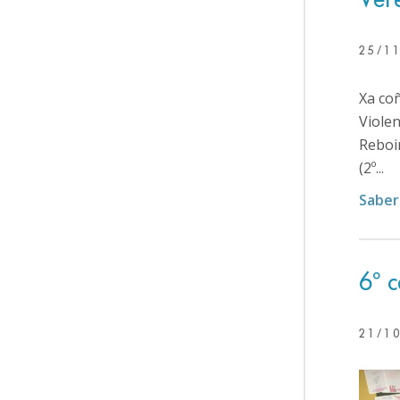
25/1
Xa co
Violen
Reboir
(2º...
Saber
6º 
21/1