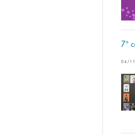
7º 
04/1