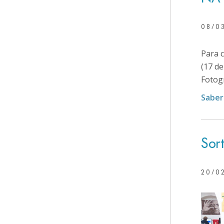
08/0
Para 
(17 d
Fotog
Saber
Sort
20/0