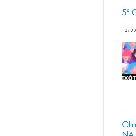
5º 
12/0
Oll
NA