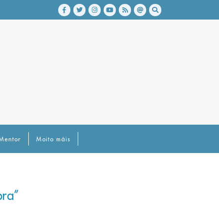
Mentor
Moito máis
bra”