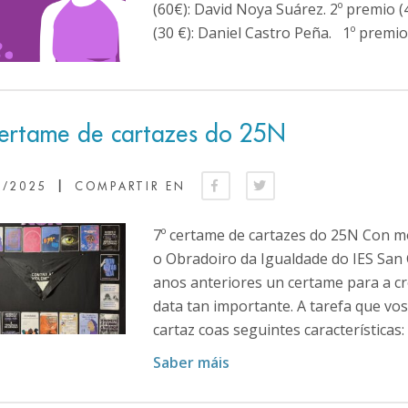
(60€): David Noya Suárez. 2º premio (4
(30 €): Daniel Castro Peña. 1º premi
certame de cartazes do 25N
|
1/2025
COMPARTIR EN
7º certame de cartazes do 25N Con m
o Obradoiro da Igualdade do IES S
anos anteriores un certame para a c
data tan importante. A tarefa que v
cartaz coas seguintes características: 
Saber máis