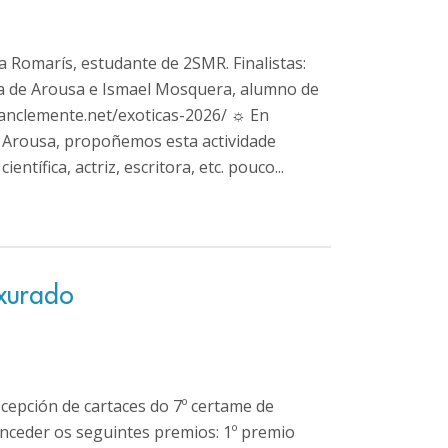
ia Romarís, estudante de 2SMR. Finalistas:
cía de Arousa e Ismael Mosquera, alumno de
sanclemente.net/exoticas-2026/ ☼ En
e Arousa, propoñemos esta actividade
entífica, actriz, escritora, etc. pouco...
 xurado
cepción de cartaces do 7º certame de
nceder os seguintes premios: 1º premio