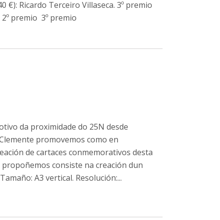
0 €): Ricardo Terceiro Villaseca. 3º premio
o 2º premio 3º premio
otivo da proximidade do 25N desde
an Clemente promovemos como en
reación de cartaces conmemorativos desta
os propoñemos consiste na creación dun
Tamaño: A3 vertical. Resolución:...