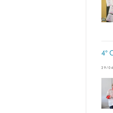
4º 
29/0