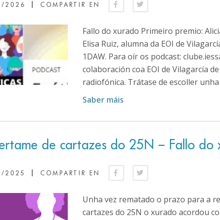
|
2/2026
COMPARTIR EN
Fallo do xurado Primeiro premio: Alic
Elisa Ruiz, alumna da EOI de Vilagar
1DAW. Para oír os podcast: clube.ies
colaboración coa EOI de Vilagarcía d
radiofónica. Trátase de escoller unha ci
Saber máis
certame de cartazes do 25N – Fallo do
|
2/2025
COMPARTIR EN
Unha vez rematado o prazo para a re
cartazes do 25N o xurado acordou co