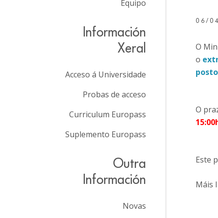
Equipo
06/0
Información
Xeral
O Min
o
ext
posto
Acceso á Universidade
Probas de acceso
O praz
Curriculum Europass
15:00
Suplemento Europass
Este p
Outra
Información
Máis 
Novas