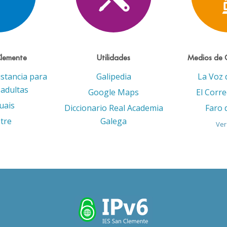
Clemente
Utilidades
Medios de 
istancia para
Galipedia
La Voz 
adultas
Google Maps
El Corr
uais
Diccionario Real Academia
Faro 
tre
Galega
Ver