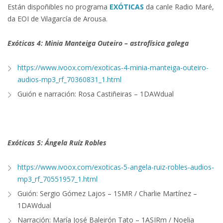
Están dispoñibles no programa
EXÓTICAS
da canle Radio Maré,
da EOI de Vilagarcía de Arousa.
Exóticas 4: Minia Manteiga Outeiro – astrofísica galega
https://www.ivoox.com/
exoticas-4-minia-manteiga-
outeiro-
audios-mp3_rf_
70360831_1.html
Guión e narración: Rosa Castiñeiras – 1DAWdual
Exóticas 5: Ángela Ruíz Robles
https://www.ivoox.com/
exoticas-5-angela-ruiz-robles-
audios-
mp3_rf_70551957_1.html
Guión: Sergio Gómez Lajos – 1SMR / Charlie Martínez –
1DAWdual
Narración: María José Baleirón Tato – 1ASIRm / Noelia