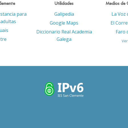
Clemente
Utilidades
Medios de 
istancia para
Galipedia
La Voz 
adultas
Google Maps
El Corr
uais
Diccionario Real Academia
Faro 
tre
Galega
Ver