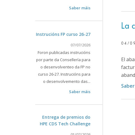
Saber máis
La c
Instrucións FP curso 26-27
04/0
07/07/2026
Foron publicadas instrucións
El aba
por parte da Consellería para
factur
o desenvolventeo da FP no
curso 26-27. Instrucións para
abando
o desenvolvemento das...
Saber
Saber máis
Entrega de premios do
HPE CDS Tech Challenge
01/07/2026