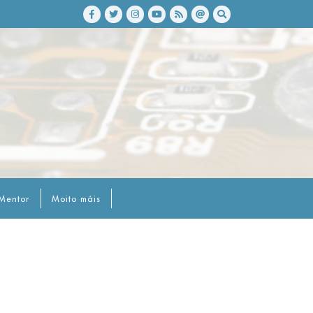
Mentor
Moito máis