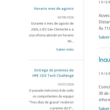
19/0
Horario mes de agosto
Xoves 
03/08/2026
Distan
Durante o mes de agosto de
Ás 11:
2026, o IES San Clemente e a
súa oficina abrirán en horario
Saber
de...
Saber máis
Ina
Entrega de premios do
19/0
HPE CDS Tech Challenge
10/07/2026
Coinci
O pasado mércores 8 de xullo
30 de 
os compoñentes do equipo
inform
“Tres días de gracia” recibiron
o premio da 5ª...
Saber