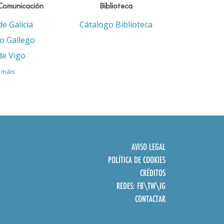
Comunicación
Biblioteca
de Galicia
Cátalogo Biblioteca
eo Gallego
de Vigo
 máis
AVISO LEGAL
POLÍTICA DE COOKIES
CRÉDITOS
REDES:
FB
\
TW
\
IG
CONTACTAR