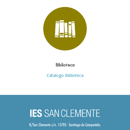
Biblioteca
Cátalogo Biblioteca
R/San Clemente s/n. 15705 - Santiago de Compostela.