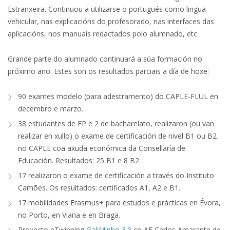
Estranxeira. Continuou a utilizarse o portugués como lingua
vehicular, nas explicacións do profesorado, nas interfaces das
aplicacións, nos manuais redactados polo alumnado, etc.
Grande parte do alumnado continuará a súa formación no
próximo ano. Estes son os resultados parciais a día de hoxe:
90 exames modelo (para adestramento) do CAPLE-FLUL en
decembro e marzo.
38 estudantes de FP e 2 de bacharelato, realizaron (ou van
realizar en xullo) o exame de certificación de nivel B1 ou B2
no CAPLE coa axuda económica da Consellaría de
Educación. Resultados: 25 B1 e 8 B2.
17 realizaron o exame de certificación a través do Instituto
Camões. Os resultados: certificados A1, A2 e B1.
17 mobilidades Erasmus+ para estudos e prácticas en Évora,
no Porto, en Viana e en Braga.
Proxecto eTwinning
GaliMinho 3.0
co AE Carlos Amarante de