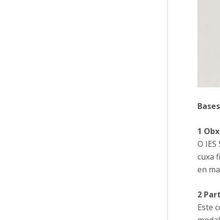
Bases
1 Obx
O IES
cuxa 
en ma
2 Par
Este 