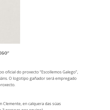
LEGO”
o oficial do proxecto “Escollemos Galego”,
tiáns. O logotipo gañador será empregado
roxecto.
an Clemente, en calquera das súas