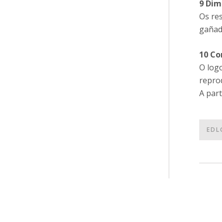
9 Dim
Os re
gañad
10 Co
O log
reprod
A part
EDL