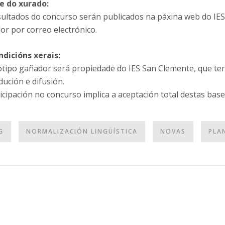
e do xurado:
sultados do concurso serán publicados na páxina web do I
or por correo electrónico.
ndicións xerais:
otipo gañador será propiedade do IES San Clemente, que ter
ución e difusión.
icipación no concurso implica a aceptación total destas base
G
NORMALIZACIÓN LINGÜÍSTICA
NOVAS
PLA