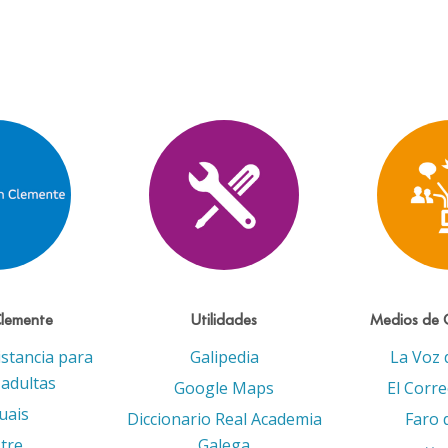
Clemente
Utilidades
Medios de 
istancia para
Galipedia
La Voz 
adultas
Google Maps
El Corr
uais
Diccionario Real Academia
Faro 
tre
Galega