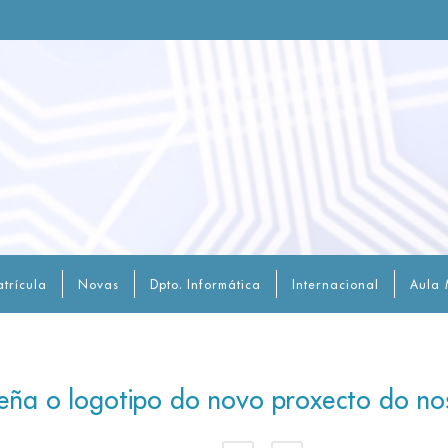
trícula
Novas
Dpto. Informática
Internacional
Aula 
eña o logotipo do novo proxecto do noso