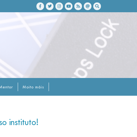
Mentor
Moito máis
 instituto!