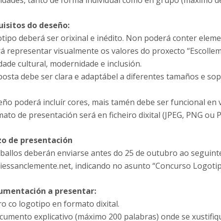
idades, tanto de forma individual como en grupo (máximo de
uisitos do deseño:
tipo deberá ser orixinal e inédito. Non poderá conter eleme
á representar visualmente os valores do proxecto “Escollem
dade cultural, modernidade e inclusión.
osta debe ser clara e adaptábel a diferentes tamaños e sopo
eño poderá incluír cores, mais tamén debe ser funcional en
ato de presentación será en ficheiro dixital (JPEG, PNG ou
zo de presentación
ballos deberán enviarse antes do 25 de outubro ao seguinte
iessanclemente.net, indicando no asunto “Concurso Logo
umentación a presentar:
ro co logotipo en formato dixital.
cumento explicativo (máximo 200 palabras) onde se xustifiqu