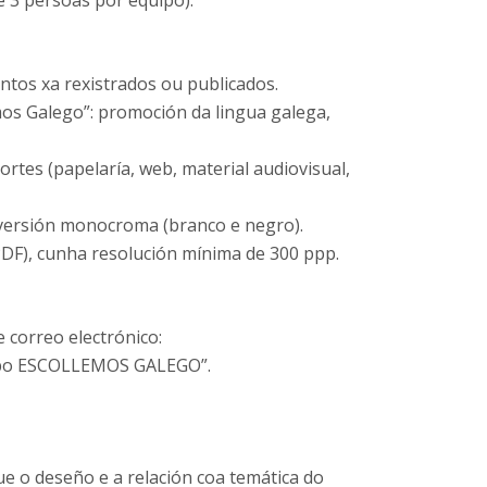
 3 persoas por equipo).
ntos xa rexistrados ou publicados.
os Galego”: promoción da lingua galega,
rtes (papelaría, web, material audiovisual,
 versión monocroma (branco e negro).
 PDF), cunha resolución mínima de 300 ppp.
 correo electrónico:
tipo ESCOLLEMOS GALEGO”.
e o deseño e a relación coa temática do