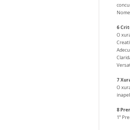
concu
Nome 
6 Cri
O xura
Creati
Adecu
Clarid
Versa
7 Xur
O xur
inapel
8 Pre
1º Pre