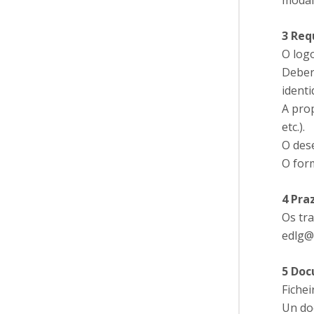
modal
3 Req
O logo
Deber
identi
A prop
etc.).
O des
O form
4 Pra
Os tra
edlg@
5 Doc
Fichei
Un do