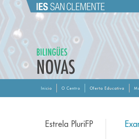
BILINGÜES
NOVAS
Inicio
O Centro
Oferta Educativa
Ma
Estrela PluriFP
Exam