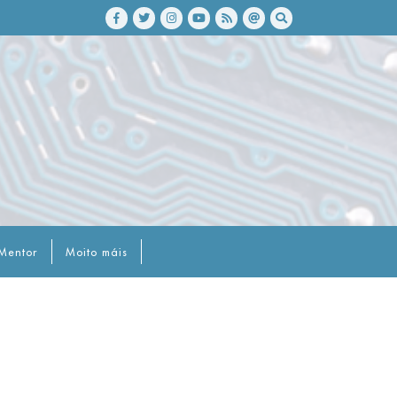
Mentor
Moito máis