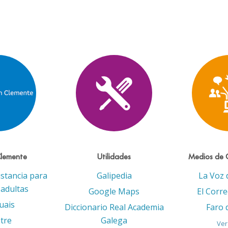
Clemente
Utilidades
Medios de 
istancia para
Galipedia
La Voz 
adultas
Google Maps
El Corr
uais
Diccionario Real Academia
Faro 
tre
Galega
Ver