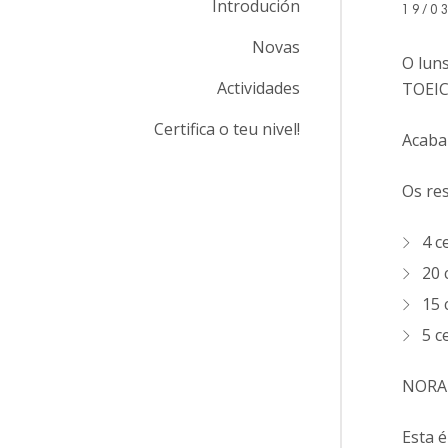
Introdución
19/0
Novas
O luns
Actividades
TOEIC
Certifica o teu nivel!
Acabam
Os re
4 c
20 
15 
5 c
NORA
Esta é