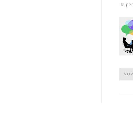
lle p
NOV