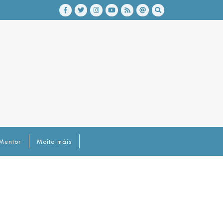
Mentor
Moito máis