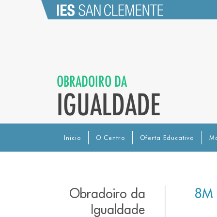
OBRADOIRO DA
IGUALDADE
Inicio
O Centro
Oferta Educativa
Ma
Obradoiro da
8M d
Igualdade