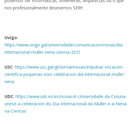
podemos ser Informáticas, Enxeñeiras, Arquitectas ou o que
nos profesionalmente desexemos SER!!
Uvigo
:
https://www.uvigo.gal/universidade/comunicacion/novas/dia-
internacional-muller-nena-ciencia-2021
USC
:
https://www.usc.gal/gl/xornal/novas/impulsar-vocacion-
cientifica-pequenas-eixo-celebracion-dia-internacional-muller-
nena
UDC
:
https://www.udc.es/es/novas/A-Universidade-da-Coruna-
unese-a-celebracion-do-Dia-Internacional-da-Muller-e-a-Nena-
na-Ciencia/