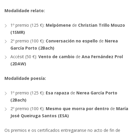
Modalidade relato:
1º premio (125 €):
Melpómene
de
Christian Trillo Mouzo
(1SMR)
2º premio (100 €):
Conversación no espello
de
Nerea
García Porto (2Bach)
Accésit (50 €):
Vento de cambio
de
Ana Fernández Prol
(2DAW)
Modalidade poesía:
1º premio (125 €):
Esa rapaza
de
Nerea García Porto
(2Bach)
2º premio (100 €):
Mesmo que morra por dentro
de
María
José Queiruga Santos (ESA)
Os premios e os certificados entregaranse no acto de fin de