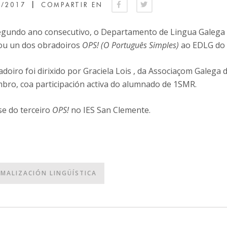
|
1/2017
COMPARTIR EN
egundo ano consecutivo, o Departamento de Lingua Galega 
ou un dos obradoiros
OPS! (O Português Simples)
ao EDLG do 
doiro foi dirixido por Graciela Lois , da Associaçom Galega 
bro, coa participación activa do alumnado de 1SMR.
se do terceiro
OPS!
no IES San Clemente.
MALIZACIÓN LINGÜÍSTICA