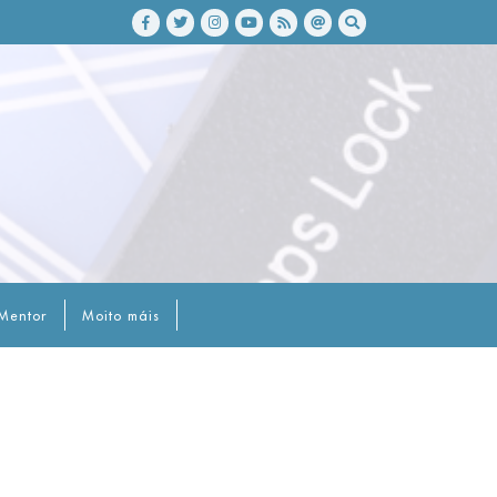
Mentor
Moito máis