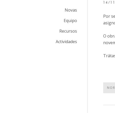
14/1
Novas
Por s
Equipo
asign
Recursos
O obra
Actividades
novem
Tráta
NOR