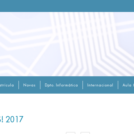
trícula
Novas
Dpto. Informática
Internacional
Aula 
! 2017