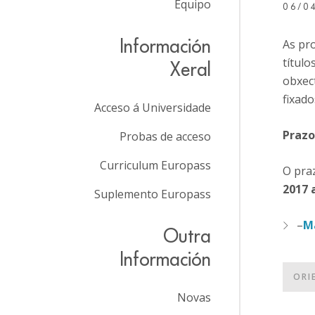
Equipo
06/0
Información
As pro
título
Xeral
obxect
fixado
Acceso á Universidade
Prazo
Probas de acceso
Curriculum Europass
O praz
2017 a
Suplemento Europass
–
Má
Outra
Información
ORI
Novas