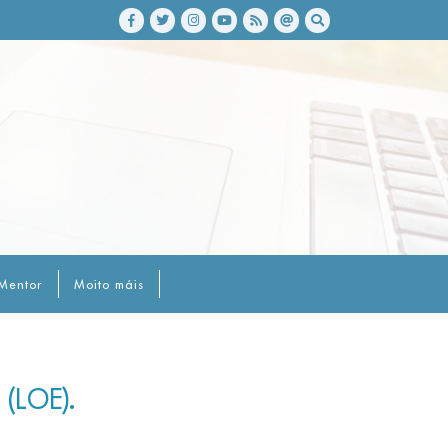
Mentor
Moito máis
 (LOE).