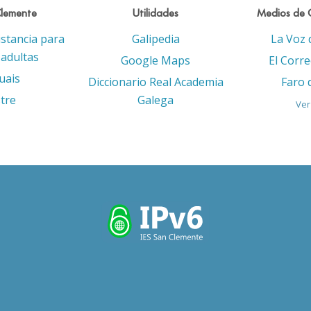
Clemente
Utilidades
Medios de 
istancia para
Galipedia
La Voz 
adultas
Google Maps
El Corr
uais
Diccionario Real Academia
Faro 
tre
Galega
Ver