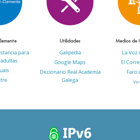
Clemente
Utilidades
Medios de 
istancia para
Galipedia
La Voz 
adultas
Google Maps
El Corr
uais
Diccionario Real Academia
Faro 
tre
Galega
Ver