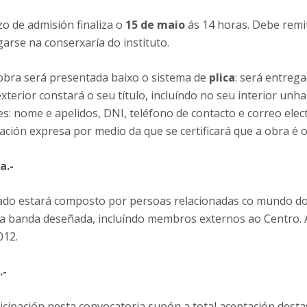
o de admisión finaliza o
15 de maio
ás 14 horas. Debe remi
arse na conserxaría do instituto.
obra será presentada baixo o sistema de
plica
: será entreg
xterior constará o seu título, incluíndo no seu interior unh
s: nome e apelidos, DNI, teléfono de contacto e correo elec
ación expresa por medio da que se certificará que a obra é or
a.-
ado estará composto por persoas relacionadas co mundo do 
da banda deseñada, incluíndo membros externos ao Centro. A
012.
.-
icipación nesta convocatoria supón a total aceptación desta