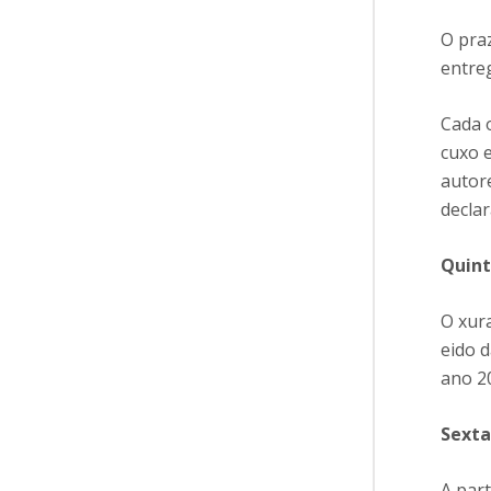
O praz
entreg
Cada 
cuxo e
autore
declar
Quint
O xur
eido 
ano 2
Sexta
A part