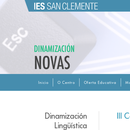
DINAMIZACIÓN
NOVAS
Inicio
O Centro
Oferta Educativa
Ma
Dinamización
III
Lingüística