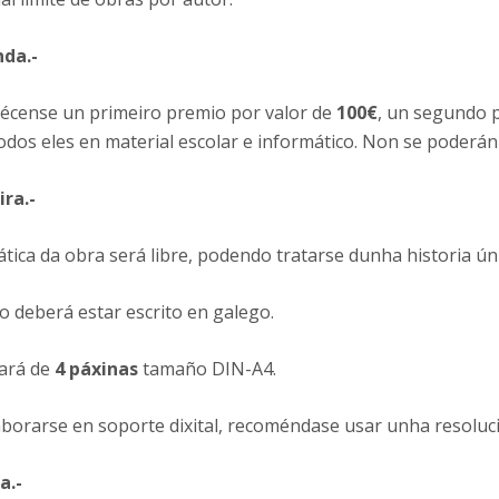
da.-
lécense un primeiro premio por valor de
100€
, un segundo 
todos eles en material escolar e informático. Non se poderán
ira.-
tica da obra será libre, podendo tratarse dunha historia ún
o deberá estar escrito en galego.
ará de
4 páxinas
tamaño DIN-A4.
aborarse en soporte dixital, recoméndase usar unha resoluc
a.-