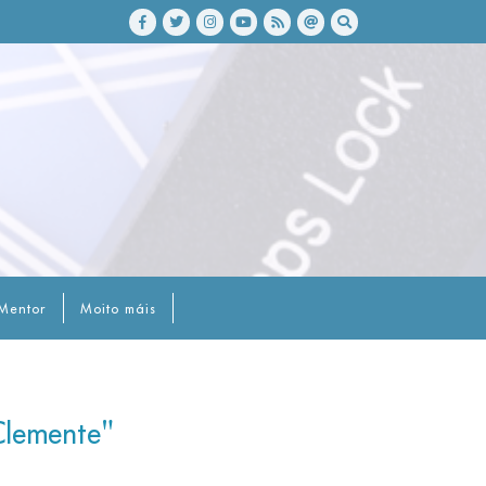
Mentor
Moito máis
Clemente"