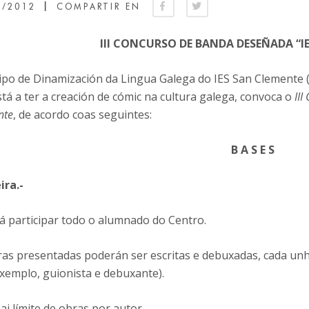
|
3/2012
COMPARTIR EN
III CONCURSO DE BANDA DESEÑADA “I
ipo de Dinamización da Lingua Galega do IES San Clemente 
tá a ter a creación de cómic na cultura galega, convoca o
II
nte
, de acordo coas seguintes:
B A S E S
ira.-
á participar todo o alumnado do Centro.
ras presentadas poderán ser escritas e debuxadas, cada un
exemplo, guionista e debuxante).
i límite de obras por autor.