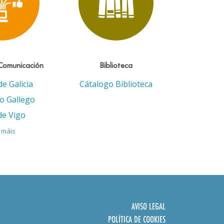
Comunicación
Biblioteca
de Galicia
Cátalogo Biblioteca
eo Gallego
de Vigo
 máis
AVISO LEGAL
POLÍTICA DE COOKIES