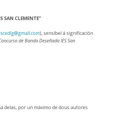
ES SAN CLEMENTE”
(
scedlg@gmail.com
), sensíbel á significación
I Concurso de Banda Deseñada IES San
ha delas, por un máximo de dous autores