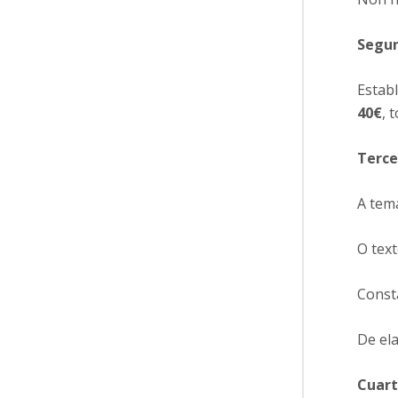
Segun
Estab
40€
, 
Terce
A temá
O text
Const
De el
Cuart