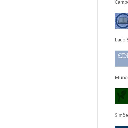
Campos
Lado S
Muñoz
Simõe