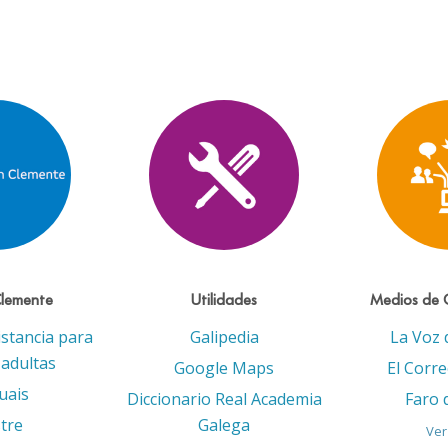
Clemente
Utilidades
Medios de 
istancia para
Galipedia
La Voz 
adultas
Google Maps
El Corr
uais
Diccionario Real Academia
Faro 
tre
Galega
Ver