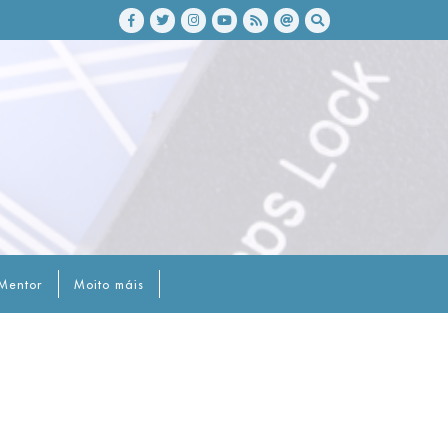
Mentor
Moito máis