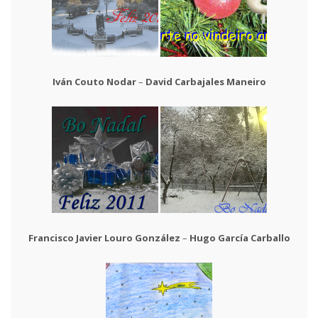
Iván Couto Nodar
–
David Carbajales Maneiro
Francisco Javier Louro González
–
Hugo García Carballo