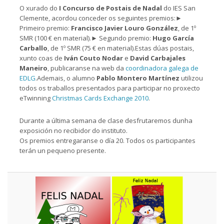
O xurado do
I Concurso de Postais de Nadal
do IES San
Clemente, acordou conceder os seguintes premios:►
Primeiro premio:
Francisco Javier Louro González
, de 1º
SMR (100 € en material).► Segundo premio:
Hugo García
Carballo
, de 1º SMR (75 € en material).Estas dúas postais,
xunto coas de
Iván Couto Nodar
e
David Carbajales
Maneiro
, publicaranse na web da
coordinadora galega de
EDLG
.Ademais, o alumno
Pablo Montero Martínez
utilizou
todos os traballos presentados para participar no proxecto
eTwinning
Christmas Cards Exchange 2010
.
Durante a última semana de clase desfrutaremos dunha
exposición no recibidor do instituto.
Os premios entregaranse o día 20. Todos os participantes
terán un pequeno presente.