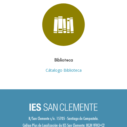
Biblioteca
Cátalogo Biblioteca
R/San Clemente s/n. 15705 - Santiago de Compostela.
Código Plus de Localización do IES San Clemente:
8CJH VFH3+C2