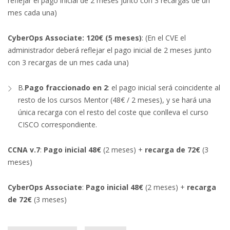
reflejar el pago inicial de 2 meses junto con 3 recargas de un
mes cada una)
CyberOps Associate: 120€ (5 meses)
: (En el CVE el
administrador deberá reflejar el pago inicial de 2 meses junto
con 3 recargas de un mes cada una)
B.
Pago fraccionado en 2
: el pago inicial será coincidente al
resto de los cursos Mentor (48€ / 2 meses), y se hará una
única recarga con el resto del coste que conlleva el curso
CISCO correspondiente.
CCNA v.7
:
Pago inicial 48€
(2 meses) +
recarga de 72€
(3
meses)
CyberOps Associate
:
Pago inicial 48€
(2 meses) +
recarga
de 72€
(3 meses)