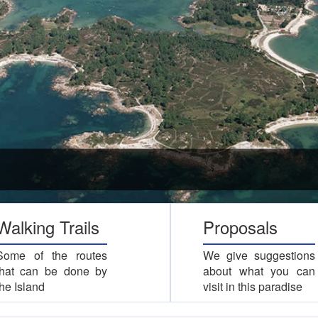
Walking Trails
Proposals
Some of the routes
We give suggestions
that can be done by
about what you can
the Island
visit in this paradise