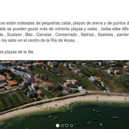
 que están rodeadas de pequeñas calas, playas de arena y de puntos don
isla se pueden gozar más de ochenta playas y calas , todas ellas dif
 , Sualaxe , Bao , Camaxe , Conserrado , Salinas , Xastelas , pantano 
los siete en el centro de la Ría de Arosa .
 playas de la Illa.
evious