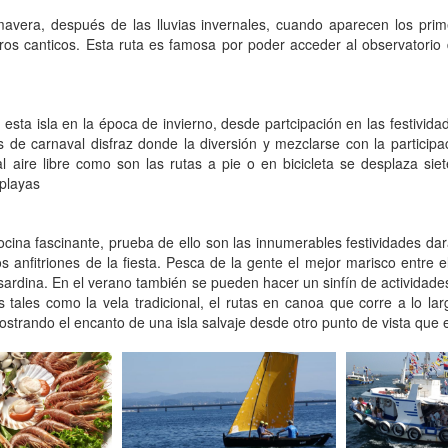
imavera, después de las lluvias invernales, cuando aparecen los prim
ros canticos. Esta ruta es famosa por poder acceder al observatorio
sta isla en la época de invierno, desde partcipación en las festivida
és de carnaval disfraz donde la diversión y mezclarse con la particip
 aire libre como son las rutas a pie o en bicicleta se desplaza sie
 playas
 cocina fascinante, prueba de ello son las innumerables festividades 
 anfitriones de la fiesta. Pesca de la gente el mejor marisco entre ell
sardina. En el verano también se pueden hacer un sinfín de actividades 
os tales como la vela tradicional, el rutas en canoa que corre a lo 
strando el encanto de una isla salvaje desde otro punto de vista que 